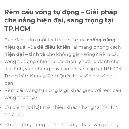
là:
tại
1,299,000₫.
là:
1,099,000₫.
Rèm cầu vồng tự động – Giải pháp
che nắng hiện đại, sang trọng tại
TP.HCM
Bạn đang tìm một loại rèm cửa vừa
chống nắng
hiệu quả
, vừa
dễ điều khiển
, lại mang phong cách
hiện đại – tinh tế
cho không gian sống? Rèm cầu
vồng tự động chính là lựa chọn lý tưởng dành cho
gia đình, văn phòng hay căn hộ cao cấp tại TP.HCM.
Trong bài viết này, Rèm Quốc Huy sẽ chia sẻ cho
bạn:
Rèm cầu vồng tự động là gì, khác gì so với rèm cầu
vồng thường?
Ưu điểm nổi bật mà nhiều khách hàng tại TP.HCM
tin chọn.
Những ứng dụng thực tế trong nhà ở, văn phòng,