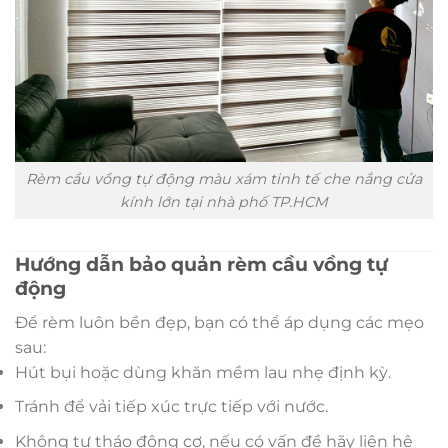
Rèm cầu vồng tự động màu xám tinh tế che nắng cửa
kính lớn tại nhà phố TP.HCM
Hướng dẫn bảo quản rèm cầu vồng tự
động
Để rèm luôn bền đẹp, bạn có thể áp dụng các mẹo
sau:
Hút bụi hoặc dùng khăn mềm lau nhẹ định kỳ.
Tránh để vải tiếp xúc trực tiếp với nước.
Không tự tháo động cơ, nếu có vấn đề hãy liên hệ