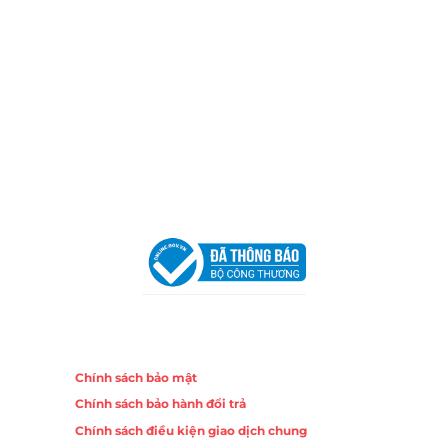
TP.HCM
Email:
congtycancin@gmail.com
Chi nhánh Nha Trang
Địa Chỉ:
86 Đường 23 Tháng 10, Phương Sài, Nha
Trang, Khánh Hòa
Hotline:
0906 51 5537 – 0282 253 5537
Email:
congtycancin@gmail.com
Chi nhánh Hà Nội - Đà Nẵng
VPĐD Tại Hà Nội:
13BT3 Vạn Phúc, Hà Đông, Hà Nội
VPĐD Tại Đà Nẵng :
Số 403 Nguyễn Hữu Thọ, Phường
Khuê Trung, Quận Cẩm Lệ, TP. Đà Nẵng
Chính sách
Chính sách bảo mật
Chính sách bảo hành đổi trả
Chính sách điều kiện giao dịch chung