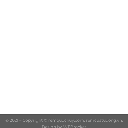
Trụ sở chính: 606/42 Đường 3 Tháng 2, Phường Diên
Hồng, Thành phố Hồ Chí Minh (P.14 Q10)
Hotline: 0906 51 5537 – 0282 253 5537
© 2021 – Copyright © remquochuy.com. remcuatudong.vn.
Design by WEBrocket