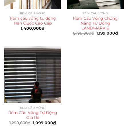
RÈM CẦU VỒNG
RÈM CẦU VỒNG
Rèm cầu vồng tự động
Rèm Cầu Vồng Chống
Hàn Quốc Cao Cấp
Nắng Tự Động
LANDMARK 6
1,400,000
₫
Giá
Giá
1,499,000
₫
1,199,000
₫
gốc
hiện
là:
tại
1,499,000₫.
là:
1,199
RÈM CẦU VỒNG
Rèm Cầu Vồng Tự Động
Giá Rẻ
Giá
Giá
1,299,000
₫
1,099,000
₫
gốc
hiện