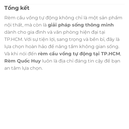
Tổng kết
Rèm cầu vồng tự động không chỉ là một sản phẩm
nội thất, mà còn là
giải pháp sống thông minh
dành cho gia đình và văn phòng hiện đại tại
TP.HCM. Với sự tiện lợi, sang trọng và bền bỉ, đây là
lựa chọn hoàn hảo để nâng tầm không gian sống.
Và khi nói đến
rèm cầu vồng tự động tại TP.HCM
,
Rèm Quốc Huy
luôn là địa chỉ đáng tin cậy để bạn
an tâm lựa chọn.
Trụ sở chính
CÔNG TY TNHH CAN CIN VIỆT NAM
Mã số thuế:
0317918046
Địa Chỉ:
606/42 Đường 3 Tháng 2, Phường Diên Hồng,
Thành phố Hồ Chí Minh (P.14 Q10).
Hotline:
0906 51 5537 – 0282 253 5537
Xưởng Sản Xuất:
C30 Thành Thái, Phường 9, Quận 10,