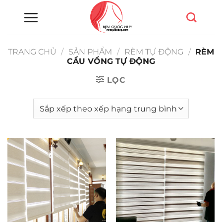
Chuyển
đến
nội
dung
TRANG CHỦ
/
SẢN PHẨM
/
RÈM TỰ ĐỘNG
/
RÈM
CẦU VỒNG TỰ ĐỘNG
LỌC