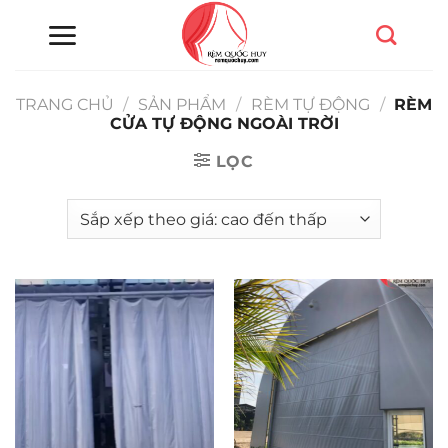
Chuyển
đến
nội
dung
TRANG CHỦ
/
SẢN PHẨM
/
RÈM TỰ ĐỘNG
/
RÈM
CỬA TỰ ĐỘNG NGOÀI TRỜI
LỌC