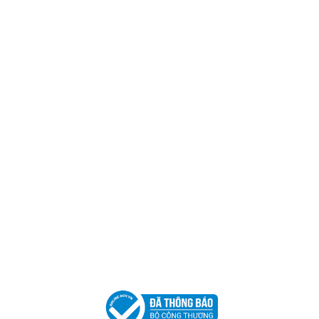
Trụ sở chính
CÔNG TY TNHH CAN CIN VIỆT NAM
Mã số thuế:
0317918046
Địa Chỉ:
606/42 Đường 3 Tháng 2, Phường Diên Hồng,
Thành phố Hồ Chí Minh (P.14 Q10).
Hotline:
0906 51 5537 – 0282 253 5537
Xưởng Sản Xuất:
C30 Thành Thái, Phường 9, Quận 10,
TP.HCM
Email:
congtycancin@gmail.com
Chi nhánh Nha Trang
Địa Chỉ:
86 Đường 23 Tháng 10, Phương Sài, Nha
Trang, Khánh Hòa
Hotline:
0906 51 5537 – 0282 253 5537
Email:
congtycancin@gmail.com
Chi nhánh Hà Nội - Đà Nẵng
VPĐD Tại Hà Nội:
13BT3 Vạn Phúc, Hà Đông, Hà Nội
VPĐD Tại Đà Nẵng :
Số 403 Nguyễn Hữu Thọ, Phường
Khuê Trung, Quận Cẩm Lệ, TP. Đà Nẵng