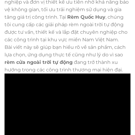
nghiệp và đơn vị thiết kế ưu tiên nhờ khả năng bảo
vệ không gian, tối ưu trải nghiệm sử dụng và gia
tăng giá trị công trình. Tại
Rèm Quốc Huy
, chúng
tôi cung cấp các giải pháp rèm ngoài trời tự động
được tư vấn, thiết kế và lắp đặt chuyên nghiệp cho
các công trình tại khu vực miền Nam Việt Nam.
Bài viết này sẽ giúp bạn hiểu rõ về sản phẩm, cách
lựa chọn, ứng dụng thực tế cũng như lý do vì sao
rèm cửa ngoài trời tự động
đang trở thành xu
hướng trong các công trình thương mại hiện đại.