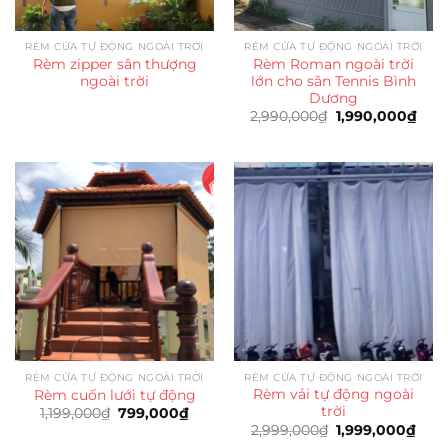
RÈM CỬA TỰ ĐỘNG NGOÀI TRỜI
RÈM CỬA TỰ ĐỘNG NGOÀI TRỜI
Rèm zipper sân thượng
Rèm Roman ngoài trời
ngoài trời
lớn cho sân Tennis Bình
Dương
Giá
Giá
2,990,000
₫
1,990,000
₫
gốc
hiện
là:
tại
2,990,000₫.
là:
1,99
RÈM CỬA TỰ ĐỘNG NGOÀI TRỜI
RÈM CỬA TỰ ĐỘNG NGOÀI TRỜI
Rèm vải tự động ngoài
Rèm cuốn lưới tự động
trời
Giá
Giá
1,199,000
₫
799,000
₫
gốc
hiện
Giá
Giá
2,999,000
₫
1,999,000
₫
là:
tại
gốc
hiện