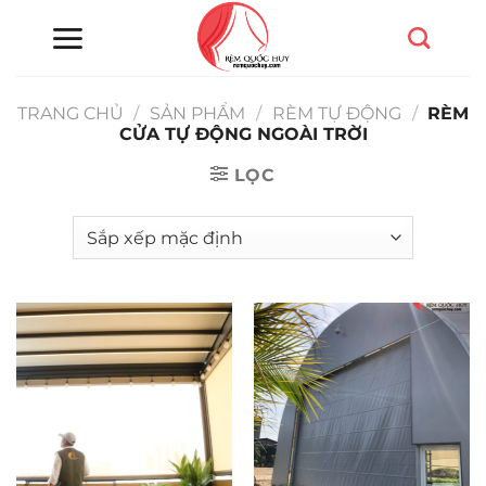
Chuyển
đến
nội
dung
TRANG CHỦ
/
SẢN PHẨM
/
RÈM TỰ ĐỘNG
/
RÈM
CỬA TỰ ĐỘNG NGOÀI TRỜI
LỌC