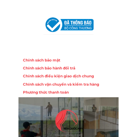
VPĐD Tại Hà Nội:
13BT3 Vạn Phúc, Hà Đông, Hà Nội
VPĐD Tại Đà Nẵng :
Số 403 Nguyễn Hữu Thọ, Phường
Khuê Trung, Quận Cẩm Lệ, TP. Đà Nẵng
Chính sách
Chính sách bảo mật
Chính sách bảo hành đổi trả
Chính sách điều kiện giao dịch chung
Chính sách vận chuyển và kiểm tra hàng
Phương thức thanh toán