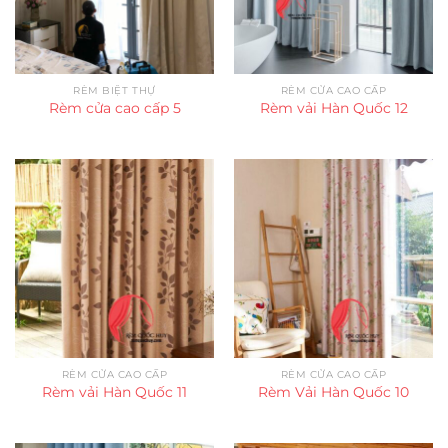
RÈM BIỆT THỰ
RÈM CỬA CAO CẤP
Rèm cửa cao cấp 5
Rèm vải Hàn Quốc 12
RÈM CỬA CAO CẤP
RÈM CỬA CAO CẤP
Rèm vải Hàn Quốc 11
Rèm Vải Hàn Quốc 10