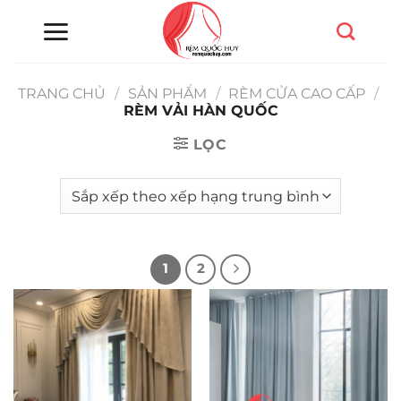
Chuyển
đến
nội
dung
TRANG CHỦ
/
SẢN PHẨM
/
RÈM CỬA CAO CẤP
/
RÈM VẢI HÀN QUỐC
LỌC
1
2