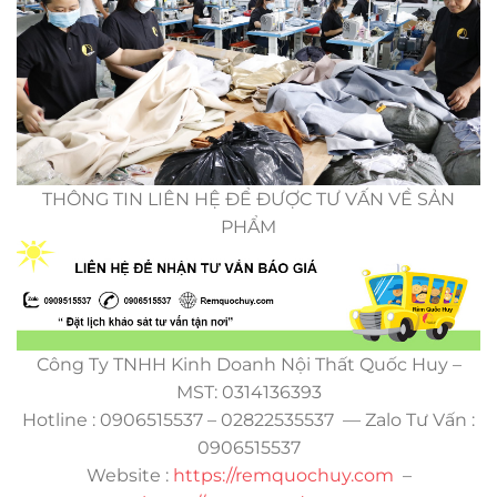
THÔNG TIN LIÊN HỆ ĐỂ ĐƯỢC TƯ VẤN VỀ SẢN
PHẨM
Công Ty TNHH Kinh Doanh Nội Thất Quốc Huy –
MST: 0314136393
Hotline : 0906515537 – 02822535537 — Zalo Tư Vấn :
0906515537
Website :
https://remquochuy.com
–