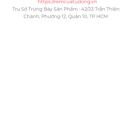
https://remcuatudong.vn
Trụ Sở Trưng Bày Sản Phẩm : 42/23 Trần Thiện
Chánh, Phường 12, Quận 10, TP HCM.
Trụ sở chính
CÔNG TY TNHH CAN CIN VIỆT NAM
Mã số thuế:
0317918046
Địa Chỉ:
606/42 Đường 3 Tháng 2, Phường Diên Hồng,
Thành phố Hồ Chí Minh (P.14 Q10).
Hotline:
0906 51 5537 – 0282 253 5537
Xưởng Sản Xuất:
C30 Thành Thái, Phường 9, Quận 10,
TP.HCM
Email:
congtycancin@gmail.com
Chi nhánh Nha Trang
Địa Chỉ:
86 Đường 23 Tháng 10, Phương Sài, Nha
Trang, Khánh Hòa
Hotline:
0906 51 5537 – 0282 253 5537
Email:
congtycancin@gmail.com
Chi nhánh Hà Nội - Đà Nẵng