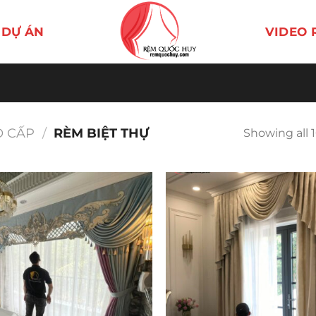
DỰ ÁN
VIDEO 
O CẤP
/
RÈM BIỆT THỰ
Showing all 1