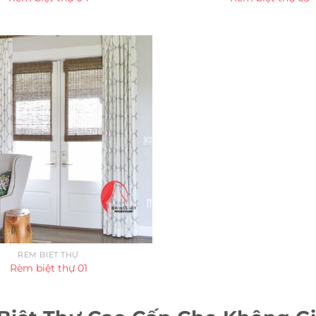
RÈM BIỆT THỰ
Rèm biệt thự 01