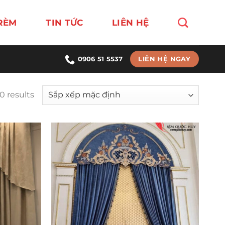
RÈM
TIN TỨC
LIÊN HỆ
LIÊN HỆ NGAY
0906 51 5537
0 results