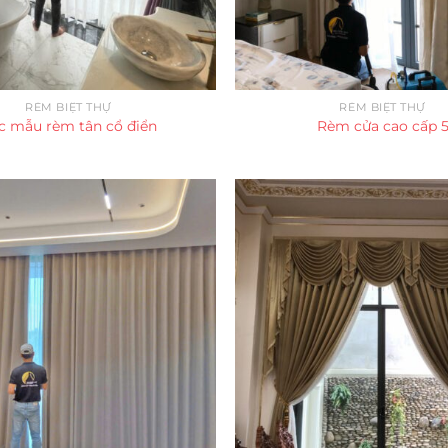
RÈM BIỆT THỰ
RÈM BIỆT THỰ
c mẫu rèm tân cổ điển
Rèm cửa cao cấp 