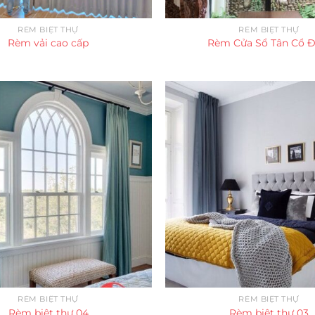
RÈM BIỆT THỰ
RÈM BIỆT THỰ
Rèm vải cao cấp
Rèm Cửa Sổ Tân Cổ Đ
RÈM BIỆT THỰ
RÈM BIỆT THỰ
Rèm biệt thự 04
Rèm biệt thự 03