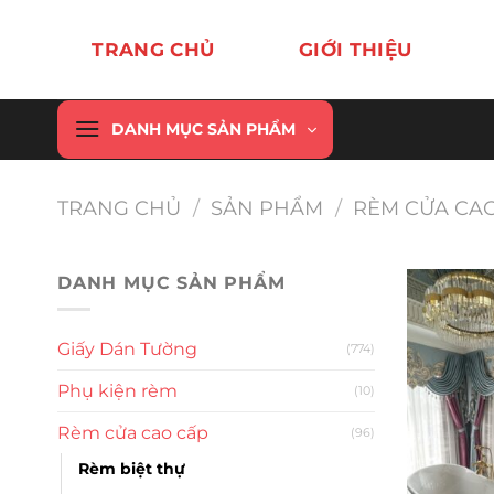
Chuyển
đến
TRANG CHỦ
GIỚI THIỆU
nội
dung
DANH MỤC SẢN PHẨM
TRANG CHỦ
/
SẢN PHẨM
/
RÈM CỬA CA
DANH MỤC SẢN PHẨM
Giấy Dán Tường
(774)
Phụ kiện rèm
(10)
Rèm cửa cao cấp
(96)
Rèm biệt thự