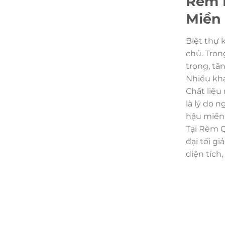
Rèm 
Miền
Biệt thự 
chủ. Tron
trọng, tă
Nhiều khá
Chất liệu
là lý do 
hậu miền
Tại Rèm Q
đại tối g
diện tích