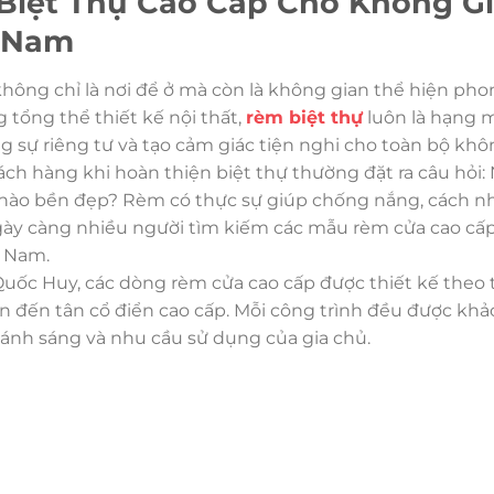
Biệt Thự Cao Cấp Cho Không Gi
 Nam
không chỉ là nơi để ở mà còn là không gian thể hiện ph
g tổng thể thiết kế nội thất,
rèm biệt thự
luôn là hạng 
ng sự riêng tư và tạo cảm giác tiện nghi cho toàn bộ khô
ch hàng khi hoàn thiện biệt thự thường đặt ra câu hỏi: 
 nào bền đẹp? Rèm có thực sự giúp chống nắng, cách n
ngày càng nhiều người tìm kiếm các mẫu rèm cửa cao cấp 
 Nam.
uốc Huy, các dòng rèm cửa cao cấp được thiết kế theo
iản đến tân cổ điển cao cấp. Mỗi công trình đều được khả
, ánh sáng và nhu cầu sử dụng của gia chủ.