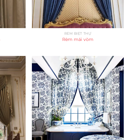
RÈM BIỆT THỰ
5
Rèm mái vòm