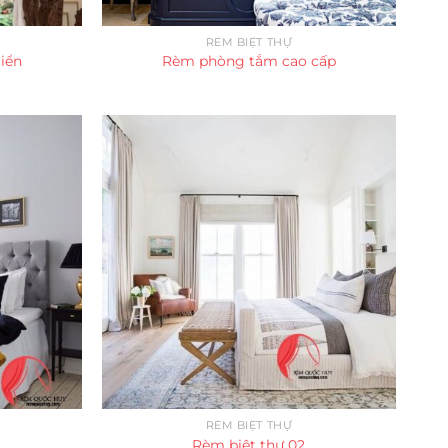
RÈM BIỆT THỰ
iển
Rèm phòng tắm cao cấp
RÈM BIỆT THỰ
Rèm biệt thự 02