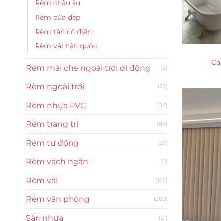
Rèm châu âu
Rèm cửa đẹp
Rèm tân cổ điển
Rèm vải hàn quốc
Cá
Rèm mái che ngoài trời di động
(8)
Rèm ngoài trời
(22)
Rèm nhựa PVC
(24)
Rèm trang trí
(88)
Rèm tự động
(56)
Rèm vách ngăn
(6)
Rèm vải
(182)
Rèm văn phòng
(200)
Sàn nhựa
(21)