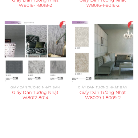
W8018-1-8018-2
W8016-1-8016-2
GIẤY DÁN TƯỜNG NHẬT BẢN
GIẤY DÁN TƯỜNG NHẬT BẢN
Giấy Dán Tường Nhật
Giấy Dán Tường Nhật
W8012-8014
W8009-1-8009-2
Trụ sở chính