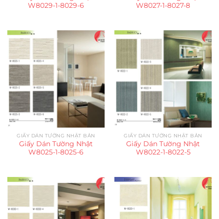
W8029-1-8029-6
W8027-1-8027-8
GIẤY DÁN TƯỜNG NHẬT BẢN
GIẤY DÁN TƯỜNG NHẬT BẢN
Giấy Dán Tường Nhật
Giấy Dán Tường Nhật
W8025-1-8025-6
W8022-1-8022-5