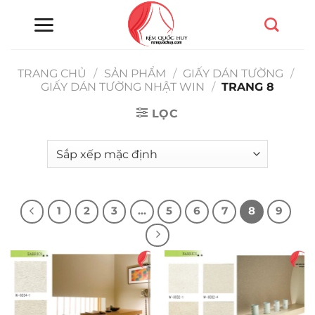
Chuyển
đến
nội
dung
TRANG CHỦ
/
SẢN PHẨM
/
GIẤY DÁN TƯỜNG
/
GIẤY DÁN TƯỜNG NHẬT WIN
/
TRANG 8
LỌC
1
2
3
…
5
6
7
8
9