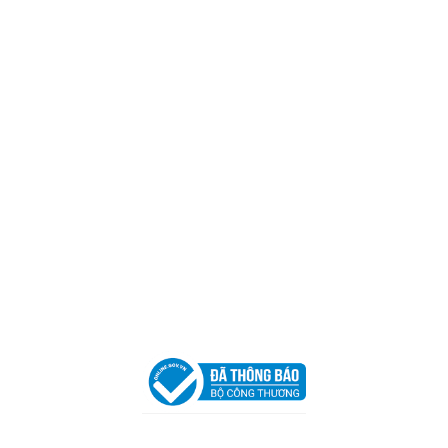
CÔNG TY TNHH CAN CIN VIỆT NAM
Mã số thuế:
0317918046
Địa Chỉ:
606/42 Đường 3 Tháng 2, Phường Diên Hồng,
Thành phố Hồ Chí Minh (P.14 Q10).
Hotline:
0906 51 5537 – 0282 253 5537
Xưởng Sản Xuất:
C30 Thành Thái, Phường 9, Quận 10,
TP.HCM
Email:
congtycancin@gmail.com
Chi nhánh Nha Trang
Địa Chỉ:
86 Đường 23 Tháng 10, Phương Sài, Nha
Trang, Khánh Hòa
Hotline:
0906 51 5537 – 0282 253 5537
Email:
congtycancin@gmail.com
Chi nhánh Hà Nội - Đà Nẵng
VPĐD Tại Hà Nội:
13BT3 Vạn Phúc, Hà Đông, Hà Nội
VPĐD Tại Đà Nẵng :
Số 403 Nguyễn Hữu Thọ, Phường
Khuê Trung, Quận Cẩm Lệ, TP. Đà Nẵng