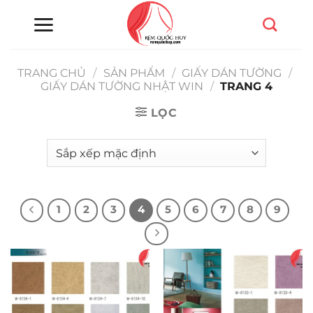
Chuyển
đến
nội
dung
TRANG CHỦ
/
SẢN PHẨM
/
GIẤY DÁN TƯỜNG
/
GIẤY DÁN TƯỜNG NHẬT WIN
/
TRANG 4
LỌC
1
2
3
4
5
6
7
8
9