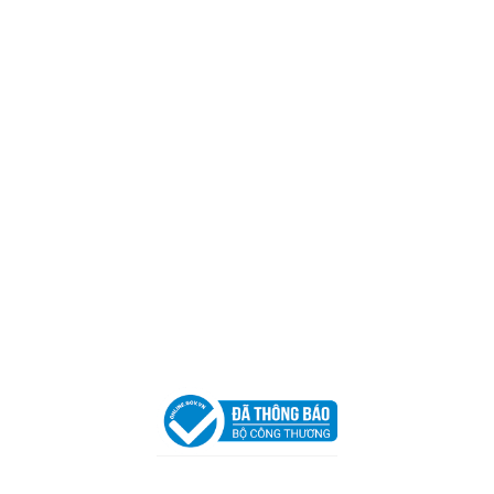
CÔNG TY TNHH CAN CIN VIỆT NAM
Mã số thuế:
0317918046
Địa Chỉ:
606/42 Đường 3 Tháng 2, Phường Diên Hồng,
Thành phố Hồ Chí Minh (P.14 Q10).
Hotline:
0906 51 5537 – 0282 253 5537
Xưởng Sản Xuất:
C30 Thành Thái, Phường 9, Quận 10,
TP.HCM
Email:
congtycancin@gmail.com
Chi nhánh Nha Trang
Địa Chỉ:
86 Đường 23 Tháng 10, Phương Sài, Nha
Trang, Khánh Hòa
Hotline:
0906 51 5537 – 0282 253 5537
Email:
congtycancin@gmail.com
Chi nhánh Hà Nội - Đà Nẵng
VPĐD Tại Hà Nội:
13BT3 Vạn Phúc, Hà Đông, Hà Nội
VPĐD Tại Đà Nẵng :
Số 403 Nguyễn Hữu Thọ, Phường
Khuê Trung, Quận Cẩm Lệ, TP. Đà Nẵng